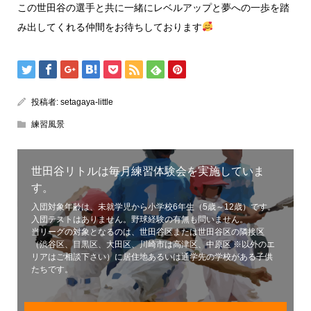
この世田谷の選手と共に一緒にレベルアップと夢への一歩を踏
み出してくれる仲間をお待ちしております
投稿者:
setagaya-little
練習風景
世田谷リトルは毎月練習体験会を実施していま
す。
入団対象年齢は、未就学児から小学校6年生（5歳～12歳）です。
入団テストはありません。野球経験の有無も問いません。
当リーグの対象となるのは、世田谷区または世田谷区の隣接区
（渋谷区、目黒区、大田区、川崎市は高津区、中原区 ※以外のエ
リアはご相談下さい）に居住地あるいは通学先の学校がある子供
たちです。