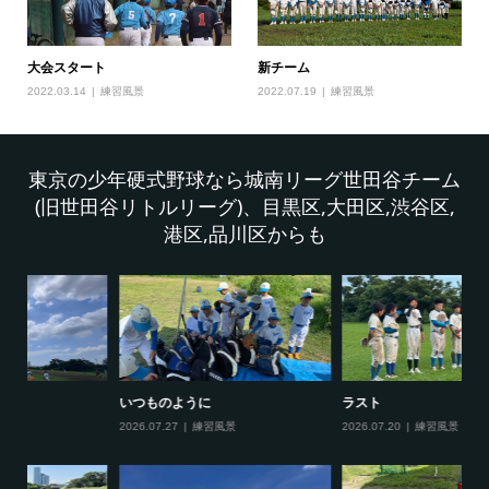
大会スタート
新チーム
2022.03.14
練習風景
2022.07.19
練習風景
東京の少年硬式野球なら城南リーグ世田谷チーム
(旧世田谷リトルリーグ)、目黒区,大田区,渋谷区,
港区,品川区からも
ラスト
ベストゲーム
今
2026.07.20
練習風景
2026.07.15
練習風景
20