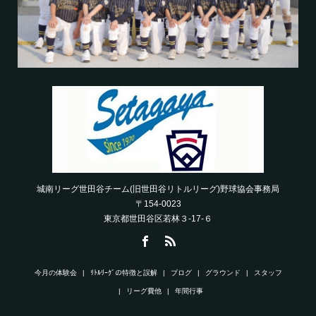
城南リーグ世田谷チーム(旧世田谷リトルリーグ)野球協会事務局
〒154-0023
東京都世田谷区若林３-17-６
今月の体験会
ﾘﾄﾙﾘｰｸﾞの特徴と誤解
ブログ
グラウンド
スタッフ
リーグ費他
年間行事