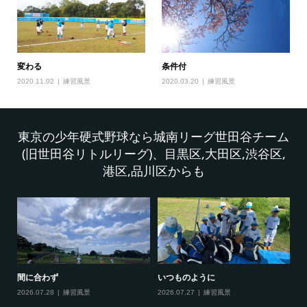
変わる
条件付
2020.11.02
練習風景
2020.03.20
練習風景
東京の少年硬式野球なら城南リーグ世田谷チーム
(旧世田谷リトルリーグ)、目黒区,大田区,渋谷区,
港区,品川区からも
ラスト
ベストゲーム
2026.07.20
練習風景
2026.07.15
練習風景