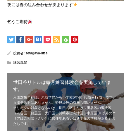
夜には春の組み合わせが決まります
乞うご期待
投稿者:
setagaya-little
練習風景
世田谷リトルは毎月練習体験会を実施していま
す。
入団対象年齢は、未就学児から小学校6年生（5歳～12歳）です。
入団テストはありません。野球経験の有無も問いません。
当リーグの対象となるのは、世田谷区または世田谷区の隣接区
（渋谷区、目黒区、大田区、川崎市は高津区、中原区 ※以外のエ
リアはご相談下さい）に居住地あるいは通学先の学校がある子供
たちです。