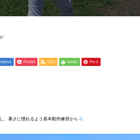
が
Hatena
Pocket
RSS
feedly
Pin it
し、暑さに慣れるよう基本動作練習から