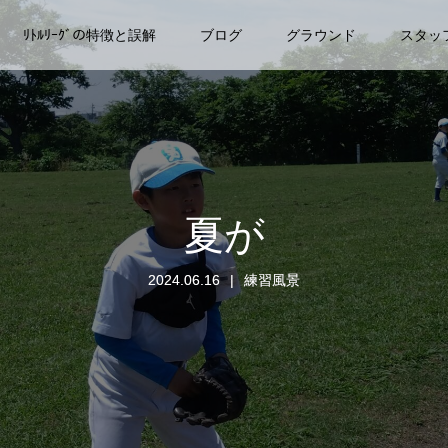
ﾘﾄﾙﾘｰｸﾞの特徴と誤解
ブログ
グラウンド
スタッ
夏が
2024.06.16
練習風景