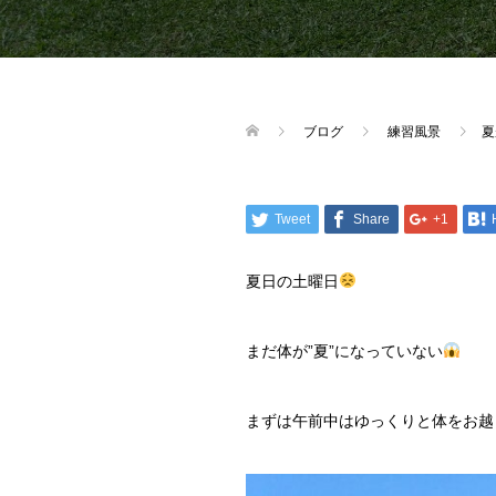
ブログ
練習風景
夏
Tweet
Share
+1
夏日の土曜日
まだ体が”夏”になっていない
まずは午前中はゆっくりと体をお越