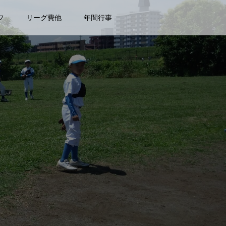
フ
リーグ費他
年間行事