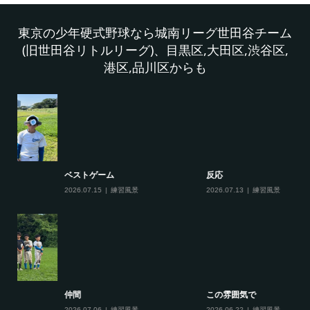
東京の少年硬式野球なら城南リーグ世田谷チーム
(旧世田谷リトルリーグ)、目黒区,大田区,渋谷区,
港区,品川区からも
ベストゲーム
反応
夏
2026.07.15
練習風景
2026.07.13
練習風景
20
仲間
この雰囲気で
夏
2026.07.06
練習風景
2026.06.22
練習風景
20