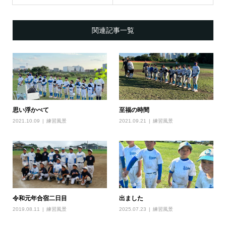
関連記事一覧
思い浮かべて
至福の時間
2021.10.09
練習風景
2021.09.21
練習風景
令和元年合宿二日目
出ました
2019.08.11
練習風景
2025.07.23
練習風景