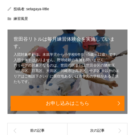
投稿者:
setagaya-little
練習風景
世田谷リトルは毎月練習体験会を実施していま
す。
入団対象年齢は、未就学児から小学校6年生（5歳～12歳）です。
入団テストはありません。野球経験の有無も問いません。
当リーグの対象となるのは、世田谷区または世田谷区の隣接区
（渋谷区、目黒区、大田区、川崎市は高津区、中原区 ※以外のエ
リアはご相談下さい）に居住地あるいは通学先の学校がある子供
たちです。
お申し込みはこちら