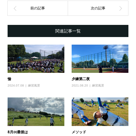
関連記事一覧
愉
夕練第二夜
2024.07.08
練習風景
2021.08.20
練習風景
8月㈰最後は
メソッド