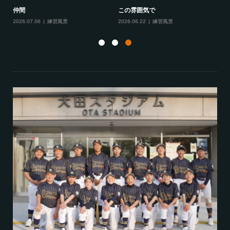
仲間
この雰囲気で
夏
2026.07.06
練習風景
2026.06.22
練習風景
20