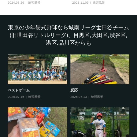
2024.08.26
練習風景
2023.11.05
練習風景
東京の少年硬式野球なら城南リーグ世田谷チーム
(旧世田谷リトルリーグ)、目黒区,大田区,渋谷区,
港区,品川区からも
ベストゲーム
反応
夏
2026.07.15
練習風景
2026.07.13
練習風景
20