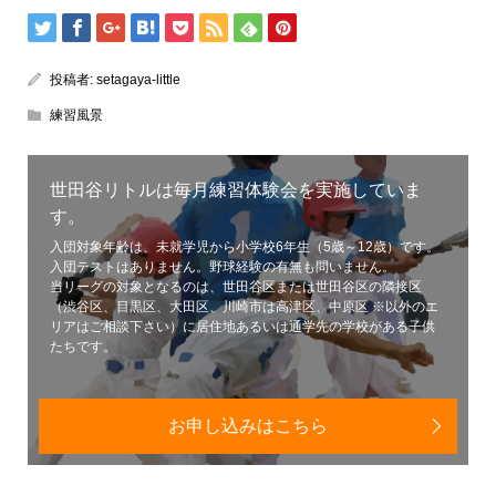
投稿者:
setagaya-little
練習風景
世田谷リトルは毎月練習体験会を実施していま
す。
入団対象年齢は、未就学児から小学校6年生（5歳～12歳）です。
入団テストはありません。野球経験の有無も問いません。
当リーグの対象となるのは、世田谷区または世田谷区の隣接区
（渋谷区、目黒区、大田区、川崎市は高津区、中原区 ※以外のエ
リアはご相談下さい）に居住地あるいは通学先の学校がある子供
たちです。
お申し込みはこちら