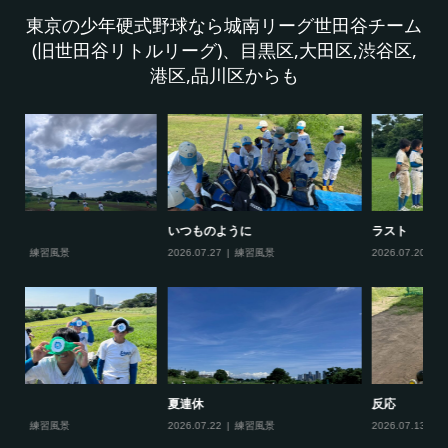
東京の少年硬式野球なら城南リーグ世田谷チーム
(旧世田谷リトルリーグ)、目黒区,大田区,渋谷区,
港区,品川区からも
ラスト
ベストゲーム
今
2026.07.20
練習風景
2026.07.15
練習風景
20
反応
仲間
夏
2026.07.13
練習風景
2026.07.06
練習風景
20