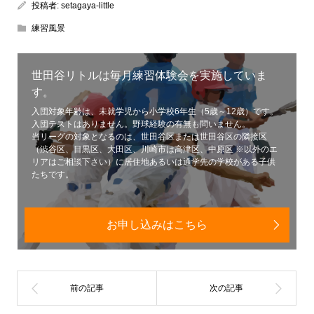
投稿者:
setagaya-little
練習風景
世田谷リトルは毎月練習体験会を実施していま
す。
入団対象年齢は、未就学児から小学校6年生（5歳～12歳）です。
入団テストはありません。野球経験の有無も問いません。
当リーグの対象となるのは、世田谷区または世田谷区の隣接区
（渋谷区、目黒区、大田区、川崎市は高津区、中原区 ※以外のエ
リアはご相談下さい）に居住地あるいは通学先の学校がある子供
たちです。
お申し込みはこちら