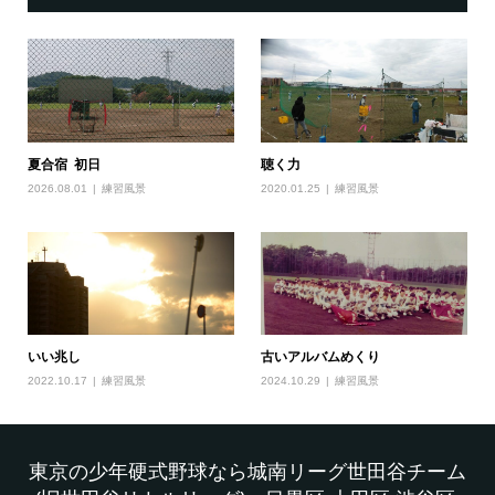
夏合宿 初日
聴く力
2026.08.01
練習風景
2020.01.25
練習風景
いい兆し
古いアルバムめくり
2022.10.17
練習風景
2024.10.29
練習風景
東京の少年硬式野球なら城南リーグ世田谷チーム