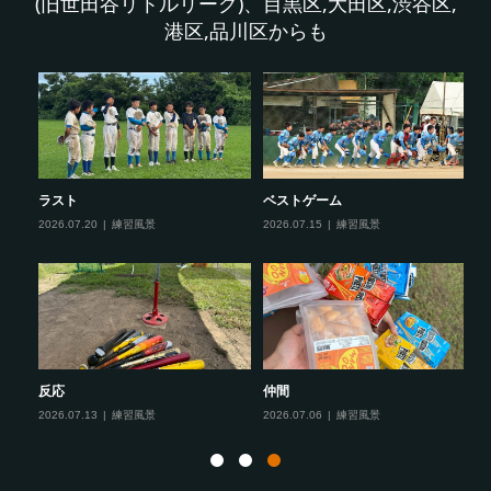
(旧世田谷リトルリーグ)、目黒区,大田区,渋谷区,
港区,品川区からも
ラスト
ベストゲーム
今
2026.07.20
練習風景
2026.07.15
練習風景
20
反応
仲間
夏
2026.07.13
練習風景
2026.07.06
練習風景
20