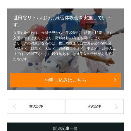
世田谷リトルは毎月練習体験会を実施していま
す。
入団対象年齢は、未就学児から小学校6年生（5歳～12歳）です。
入団テストはありません。野球経験の有無も問いません。
当リーグの対象となるのは、世田谷区または世田谷区の隣接区
（渋谷区、目黒区、大田区、川崎市は高津区、中原区 ※以外のエ
リアはご相談下さい）に居住地あるいは通学先の学校がある子供
たちです。
お申し込みはこちら
関連記事一覧