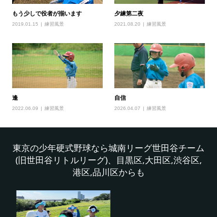
もう少しで役者が揃います
夕練第二夜
2019.01.15
練習風景
2021.08.20
練習風景
逢
自信
2022.06.09
練習風景
2026.04.07
練習風景
東京の少年硬式野球なら城南リーグ世田谷チーム
(旧世田谷リトルリーグ)、目黒区,大田区,渋谷区,
港区,品川区からも