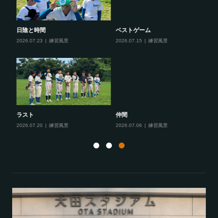
ベストゲーム
反応
夏
2026.07.15
練習風景
2026.07.13
練習風景
20
仲間
この雰囲気で
夏
2026.07.06
練習風景
2026.06.22
練習風景
20