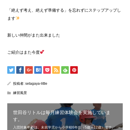
「絶えず考え、絶えず準備する」を忘れずにステップアップし
ます
新しい仲間がまた出来ました
ご紹介はまた今度
投稿者:
setagaya-little
練習風景
世田谷リトルは毎月練習体験会を実施していま
す。
入団対象年齢は、未就学児から小学校6年生（5歳～12歳）です。