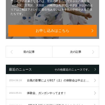
当リーグの対象となるのは、世田谷区または世田谷区の隣接区
（渋谷区、目黒区、大田区、川崎市は高津区、中原区 ※以外のエ
リアはご相談下さい）に居住地あるいは通学先の学校がある子供
たちです。
お申し込みはこちら
最近のニュース
その他最近のニュースです。
台風の影響により8/17（土）の体験会は中止とします。
2024.08.16
体験会、ガンガンやってます！
2023.05.01